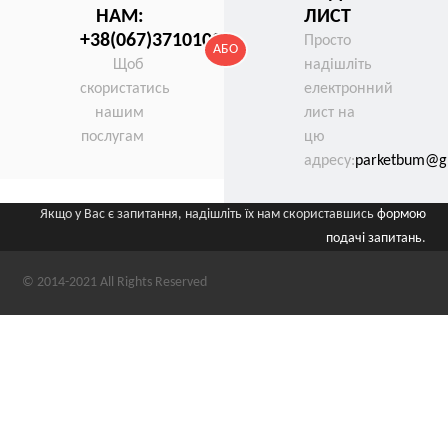
НАМ:
ЛИСТ
+38(067)3710100
Просто
АБО
Щоб
надішліть
скористатись
електронний
нашим
лист на
послугам
цю
адресу:
parketbum@g
Якщо у Вас є запитання, надішліть їх нам скориставшись
формою
подачі запитань
.
© 2014-2021 All Rights Reserved