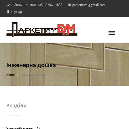
+38(067)3710100, +38(067)6751888
parketbum@gmail.com
Sign Up
Інженерна дошка
Home
Інженерна дошка
Розділи
Художній паркет (5)